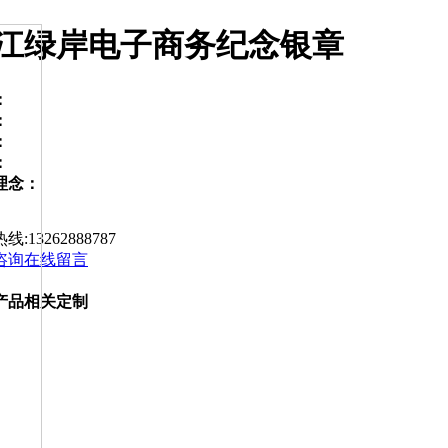
江绿岸电子商务纪念银章
：
：
：
：
理念：
热线:
13262888787
咨询
在线留言
产品相关定制