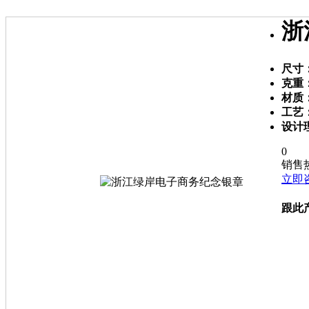
浙
尺寸
克重
材质
工艺
设计
0
销售
立即
跟此