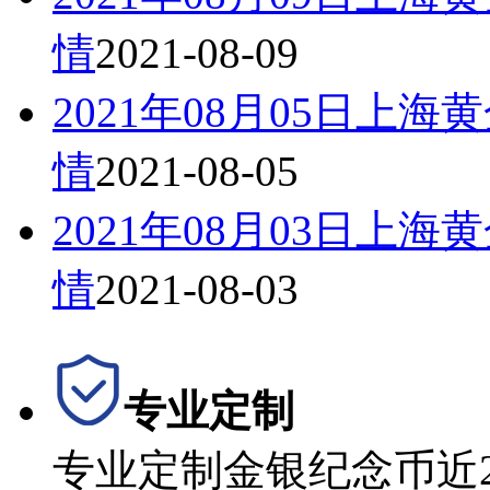
情
2021-08-09
2021年08月05日
情
2021-08-05
2021年08月03日
情
2021-08-03
专业定制
专业定制金银纪念币近2