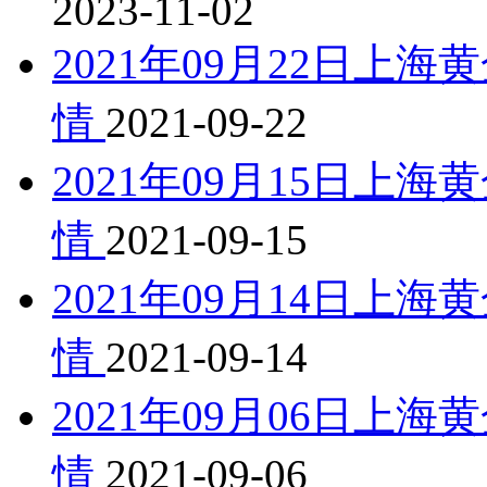
2023-11-02
2021年09月22日
情
2021-09-22
2021年09月15日
情
2021-09-15
2021年09月14日
情
2021-09-14
2021年09月06日
情
2021-09-06