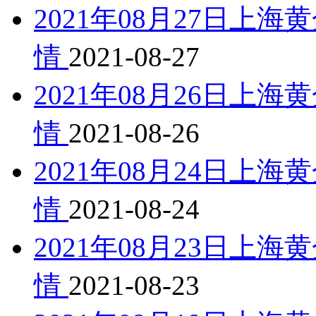
2021年08月27日
情
2021-08-27
2021年08月26日
情
2021-08-26
2021年08月24日
情
2021-08-24
2021年08月23日
情
2021-08-23