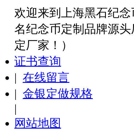
欢迎来到上海黑石纪念
名纪念币定制品牌源头
定厂家！）
证书查询
|
在线留言
|
金银定做规格
|
网站地图