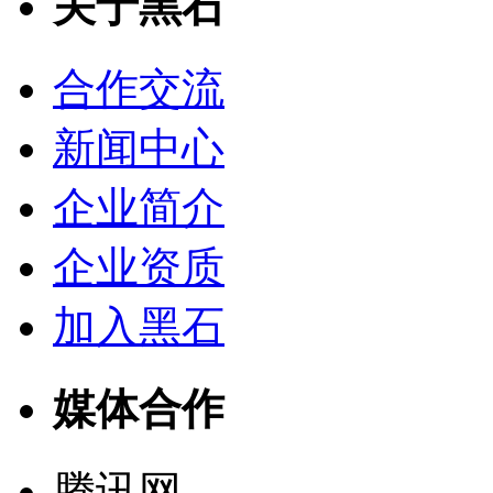
关于黑石
合作交流
新闻中心
企业简介
企业资质
加入黑石
媒体合作
腾讯网