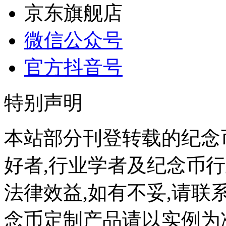
京东旗舰店
微信公众号
官方抖音号
特别声明
本站部分刊登转载的纪念
好者,行业学者及纪念币行
法律效益,如有不妥,请联
念币定制产品请以实例为