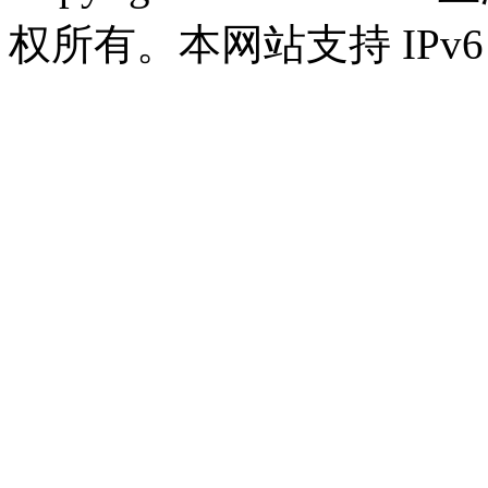
权所有。本网站支持 IPv