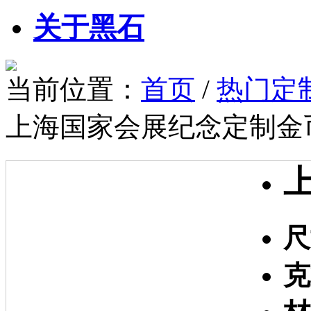
关于黑石
当前位置：
首页
/
热门定
上海国家会展纪念定制金
尺
克