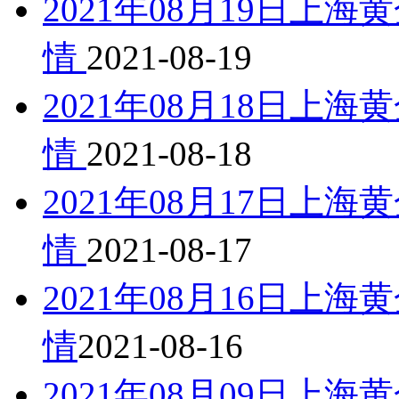
2021年08月19日
情
2021-08-19
2021年08月18日
情
2021-08-18
2021年08月17日
情
2021-08-17
2021年08月16日
情
2021-08-16
2021年08月09日