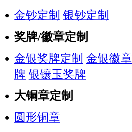
金钞定制
银钞定制
奖牌/徽章定制
金银奖牌定制
金银徽章
牌
银镶玉奖牌
大铜章定制
圆形铜章