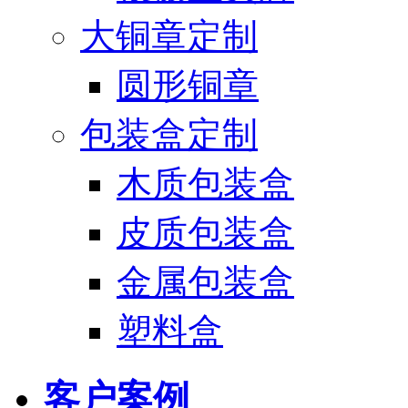
大铜章定制
圆形铜章
包装盒定制
木质包装盒
皮质包装盒
金属包装盒
塑料盒
客户案例