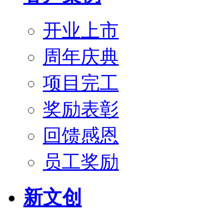
开业上市
周年庆典
项目完工
奖励表彰
回馈感恩
员工奖励
新文创