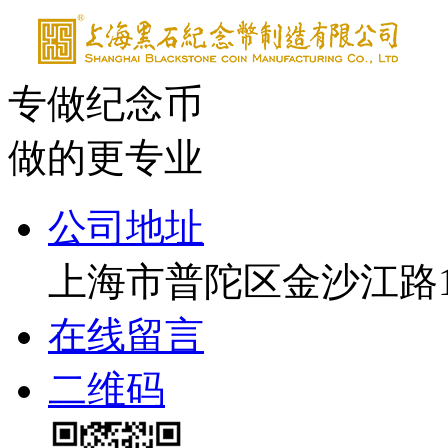
专做纪念币
做的更专业
公司地址
上海市普陀区金沙江路17
在线留言
二维码