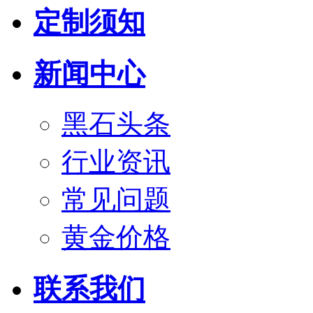
定制须知
新闻中心
黑石头条
行业资讯
常见问题
黄金价格
联系我们