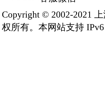
Copyright © 2002-
权所有。本网站支持 IPv