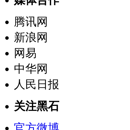
腾讯网
新浪网
网易
中华网
人民日报
关注黑石
官方微博