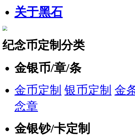
关于黑石
纪念币定制分类
金银币/章/条
金币定制
银币定制
金
念章
金银钞/卡定制