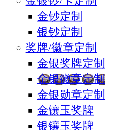
金银钞/卡定制
金钞定制
银钞定制
奖牌/徽章定制
金银奖牌定制
金银徽章定制
金银勋章定制
金镶玉奖牌
银镶玉奖牌