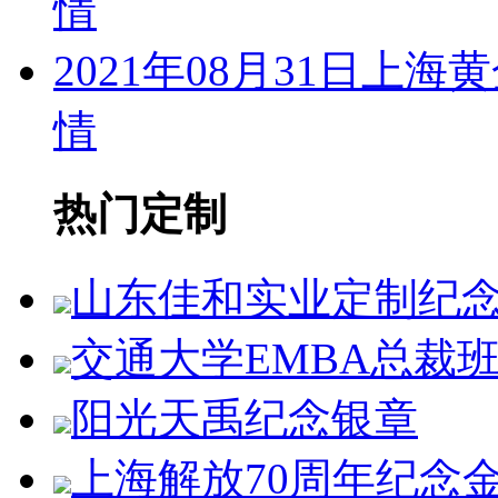
情
2021年08月31日
情
热门定制
山东佳和实业定制纪
交通大学EMBA总裁
阳光天禹纪念银章
上海解放70周年纪念