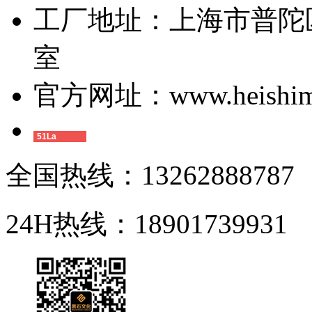
工厂地址：上海市普陀区
室
官方网址：www.heishimi
51La
全国热线：13262888787
24H热线：18901739931