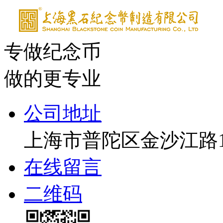
专做纪念币
做的更专业
公司地址
上海市普陀区金沙江路17
在线留言
二维码