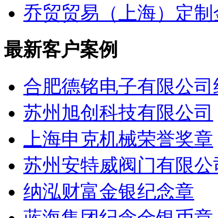
乔贸贸易（上海）定制
最新客户案例
合肥德铭电子有限公司
苏州旭创科技有限公司
上海申克机械荣誉奖章
苏州安特威阀门有限公
纳泓财富金银纪念章
蓝海集团纪念金银币章