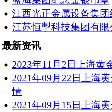
江西光正金属设备集团
江苏恒掣科技集团有限
最新资讯
2023年11月2日上
2021年09月22日
情
2021年09月15日