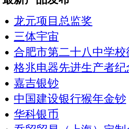
龙元项目总监奖
三体宇宙
合肥市第二十八中学校
格兆电器先进生产者纪
嘉吉银钞
中国建设银行猴年金钞
华科银币