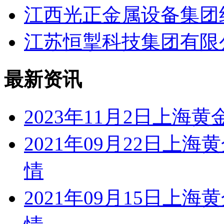
江西光正金属设备集团
江苏恒掣科技集团有限
最新资讯
2023年11月2日上
2021年09月22日
情
2021年09月15日