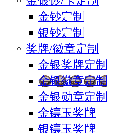
金银钞/卡定制
金钞定制
银钞定制
奖牌/徽章定制
金银奖牌定制
金银徽章定制
金银勋章定制
金镶玉奖牌
银镶玉奖牌