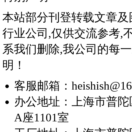
本站部分刊登转载文章及
行业公司,仅供交流参考,
系我们删除,我公司的每
明！
客服邮箱：heishish@16
办公地址：上海市普陀区
A座1101室