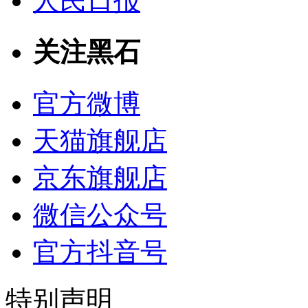
人民日报
关注黑石
官方微博
天猫旗舰店
京东旗舰店
微信公众号
官方抖音号
特别声明