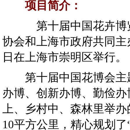
项目简介：
第十届中国花卉博览
协会和上海市政府共同主办，
日在上海市崇明区举行。
第十届中国花博会主题为
办博、创新办博、勤俭办
上、乡村中、森林里举办
10平方公里，精心规划