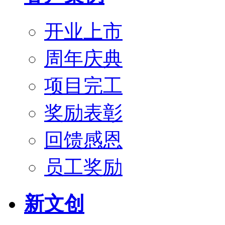
开业上市
周年庆典
项目完工
奖励表彰
回馈感恩
员工奖励
新文创